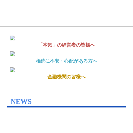
1 適法な節税対策を実施します。
金融機関の皆様へ
2 黒字決算の実現をご支援いたします。
3 毎月かならず巡回監査を行います。
NEWS
4 決算書の信頼性向上をご支援いたします。
5 経理業務の省力化及びデジタル化をご支援いたします。
5 beforeｰafter
6 帳簿の整理等はご一緒に取り組みます。
アクセス
7 企業を取り巻くリスクから解決策をご提案いたします。
料金について
「本気」の経営者様へ