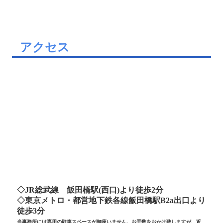
相続に不安・心配がある方へ
金融機関の皆様へ
お問合せ
◇
JR
総武線 飯田橋駅
(
西口
)
より徒歩
2
分
◇東京メトロ・都営地下鉄各線飯田橋駅
B2a
出口より
徒歩
3
分
当事務所には専用の駐車スペースが御座いません。お手数をおかけ致しますが、近
隣のコインパーキングをご利用ください。