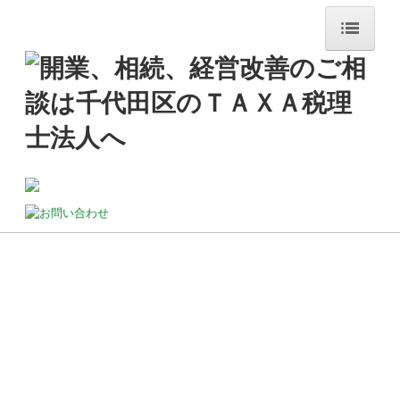
ホーム
ＴＡＸＡ概要
アクセス
Mission､Vision､Values
ハブネットワーク
データでみるＴＡＸＡ
トップメッセージ
「本気」の経営者の皆様へ
講演実績
サービス案内
相続に不安・心配がある方へ